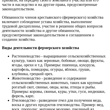
прибыли, на передачу своего земельного участка или его
части в наследство и на другие права, предусмотренные
законодательством.
Обязанности членов крестьянского (фермерского) хозяйства
включают соблюдение устава хозяйства, выполнение
трудовой дисциплины, участие в решении общих вопросов
деятельности хозяйства и другие обязанности,
предусмотренные законодательством и соглашением о
создании хозяйства.
Виды деятельности фермерского хозяйства
Растениеводство - выращивание сельскохозяйственных
культур, таких как зерновые, бобовые, овощи, фрукты,
ягоды, орехи и т.д. Примеры: пшеница, кукуруза,
картофель, помидоры, огурцы, яблоки, груши,
клубника, грецкий орех.
Животноводство - разведение и содержание
сельскохозяйственных животных, таких как крупный
рогатый скот, свиньи, овцы, козы, птицы и рыбы.
Примеры: коровы, свиньи, куры, утки, гуси, индюшки,
форель, карп.
Пчеловодство - разведение пчел для получения меда,
воска и других продуктов пчеловодства. Пример: мед,
воск, прополис, маточное молочко, пчелиный яд.