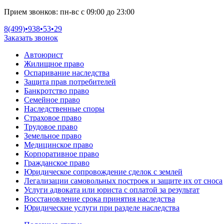
Прием звонков:
пн-вс с 09:00 до 23:00
8(499)•
938•53•29
Заказать звонок
Автоюрист
Жилищное право
Оспаривание наследства
Защита прав потребителей
Банкротство право
Семейное право
Наследственные споры
Страховое право
Трудовое право
Земельное право
Медицинское право
Корпоративное право
Гражданское право
Юридическое сопровождение сделок с землей
Легализации самовольных построек и защите их от сноса
Услуги адвоката или юриста с оплатой за результат
Восстановление срока принятия наследства
Юридические услуги при разделе наследства