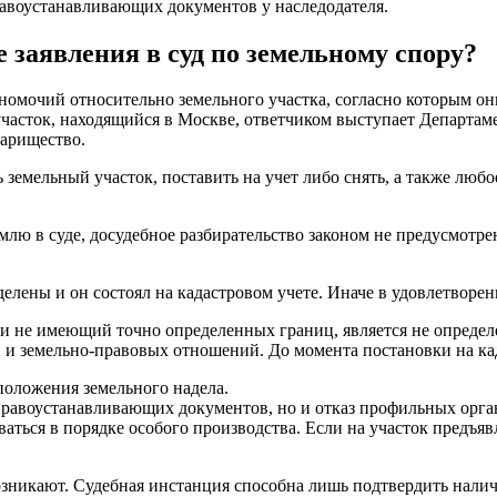
равоустанавливающих документов у наследодателя.
 заявления в суд по земельному спору?
омочий относительно земельного участка, согласно которым он
участок, находящийся в Москве, ответчиком выступает Департам
варищество.
 земельный участок, поставить на учет либо снять, а также люб
млю в суде, досудебное разбирательство законом не предусмот
лены и он состоял на кадастровом учете. Иначе в удовлетворени
 и не имеющий точно определенных границ, является не опреде
и и земельно-правовых отношений. До момента постановки на ка
сположения земельного надела.
правоустанавливающих документов, но и отказ профильных орган
ться в порядке особого производства. Если на участок предъявл
 возникают. Судебная инстанция способна лишь подтвердить нал