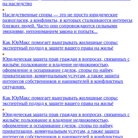
на наследство
Наследственные споры — это не просто юридические
разногласия, а конфликты, в которых сталкиваются интересы
близких людей. Часто они сопровождаются сильными
эмоциями, непониманием закона и попытк...
Как ЮрМакс помогает выигрывать жилищные споры:
экспертный подход к защите вашего права на жильё
Юридическая защита прав граждан в вопросах, связанных с
жильём: пользование и владение недвижимостью,
оформление и оспаривание сделок, споры по найму,
приватизации, коммунальным услугам, а также защита
интересов собственников и нанимателей в конфликтных
ситуациях.
Как ЮрМакс помогает выигрывать жилищные споры:
экспертный подход к защите вашего права на жильё
Юридическая защита прав граждан в вопросах, связанных с
жильём: пользование и владение недвижимостью,
оформление и оспаривание сделок, споры по найму,
приватизации, коммунальным услугам, а также защита
интересов собственников и нанимателей в конфликтных