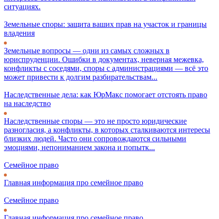
ситуациях.
Земельные споры: защита ваших прав на участок и границы
владения
Земельные вопросы — одни из самых сложных в
юриспруденции. Ошибки в документах, неверная межевка,
конфликты с соседями, споры с администрациями — всё это
может привести к долгим разбирательствам...
Наследственные дела: как ЮрМакс помогает отстоять право
на наследство
Наследственные споры — это не просто юридические
разногласия, а конфликты, в которых сталкиваются интересы
близких людей. Часто они сопровождаются сильными
эмоциями, непониманием закона и попытк...
Семейное право
Главная информация про семейное право
Семейное право
Главная информация про семейное право