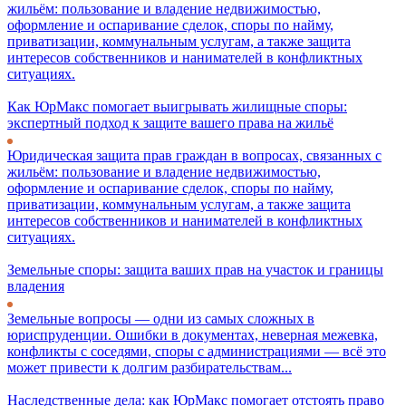
жильём: пользование и владение недвижимостью,
оформление и оспаривание сделок, споры по найму,
приватизации, коммунальным услугам, а также защита
интересов собственников и нанимателей в конфликтных
ситуациях.
Как ЮрМакс помогает выигрывать жилищные споры:
экспертный подход к защите вашего права на жильё
Юридическая защита прав граждан в вопросах, связанных с
жильём: пользование и владение недвижимостью,
оформление и оспаривание сделок, споры по найму,
приватизации, коммунальным услугам, а также защита
интересов собственников и нанимателей в конфликтных
ситуациях.
Земельные споры: защита ваших прав на участок и границы
владения
Земельные вопросы — одни из самых сложных в
юриспруденции. Ошибки в документах, неверная межевка,
конфликты с соседями, споры с администрациями — всё это
может привести к долгим разбирательствам...
Наследственные дела: как ЮрМакс помогает отстоять право