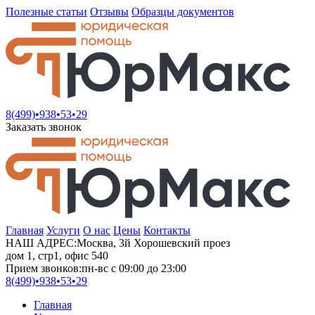
Полезные статьи
Отзывы
Образцы документов
8(499)•
938•53•29
Заказать звонок
Главная
Услуги
О нас
Цены
Контакты
НАШ АДРЕС:
Москва, 3й Хорошевский проез
дом 1, стр1, офис 540
Прием звонков:
пн-вс с 09:00 до 23:00
8(499)•
938•53•29
Главная