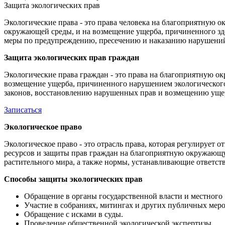
Защита экологических прав
Экологические права - это права человека на благоприятную 
окружающей среды, и на возмещение ущерба, причиненного здо
меры по предупреждению, пресечению и наказанию нарушений 
Защита экологических прав граждан
Экологические права граждан - это права на благоприятную о
возмещение ущерба, причиненного нарушением экологического
законов, восстановлению нарушенных прав и возмещению уще
Записаться
Экологическое право
Экологическое право - это отрасль права, которая регулируе
ресурсов и защиты прав граждан на благоприятную окружающую
растительного мира, а также нормы, устанавливающие ответств
Способы защиты экологических прав
Обращение в органы государственной власти и мест
Участие в собраниях, митингах и других публичных мер
Обращение с исками в суды.
Проведение общественной экологической экспертизы.