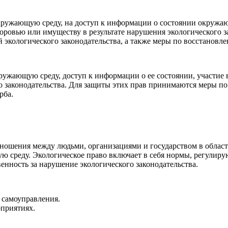
окружающую среду, на доступ к информации о состоянии окружа
ровью или имуществу в результате нарушения экологического за
экологического законодательства, а также меры по восстанов
кружающую среду, доступ к информации о ее состоянии, участие
 законодательства. Для защиты этих прав принимаются меры п
рба.
т отношения между людьми, организациями и государством в обл
 среду. Экологическое право включает в себя нормы, регулирую
енность за нарушение экологического законодательства.
ного самоуправления.
оприятиях.