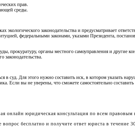
ических прав.
ающей среды.
ах экологического законодательства и предусматривает ответст
титуцией, федеральными законами, указами Президента, постан
суды, прокуратуру, органы местного самоуправления и другие к
о законодательства.
я в суд. Для этого нужно составить иск, в котором указать нар
ика. Если вы не уверены, что сможете самостоятельно составить 
ая онлайн юридическая консультация по всем правовым
е вопрос бесплатно и получите ответ юриста в течение 3