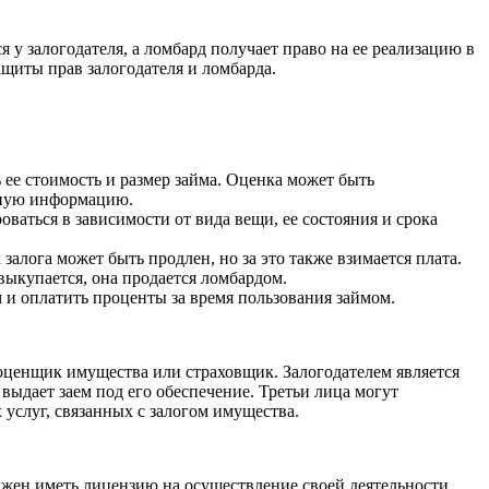
я у залогодателя, а ломбард получает право на ее реализацию в
ащиты прав залогодателя и ломбарда.
 ее стоимость и размер займа. Оценка может быть
льную информацию.
ваться в зависимости от вида вещи, ее состояния и срока
залога может быть продлен, но за это также взимается плата.
выкупается, она продается ломбардом.
 и оплатить проценты за время пользования займом.
 оценщик имущества или страховщик. Залогодателем является
выдает заем под его обеспечение. Третьи лица могут
 услуг, связанных с залогом имущества.
лжен иметь лицензию на осуществление своей деятельности,