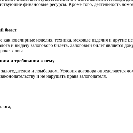
тствующие финансовые ресурсы. Кроме того, деятельность ломба
вый билет
е как ювелирные изделия, техника, меховые изделия и другие ц
залога и выдачу залогового билета. Залоговый билет является д
роке залога.
овия и требования к нему
 залогодателем и ломбардом. Условия договора определяются ло
 законодательству и не нарушать права залогодателя.
алога;