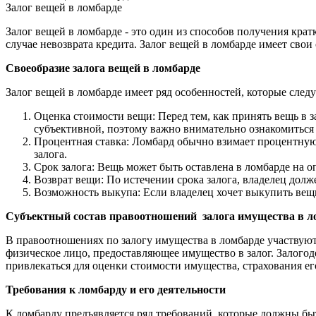
Залог вещей в ломбарде
Залог вещей в ломбарде - это один из способов получения кратк
случае невозврата кредита. Залог вещей в ломбарде имеет свои
Своеобразие залога вещей в ломбарде
Залог вещей в ломбарде имеет ряд особенностей, которые следу
Оценка стоимости вещи: Перед тем, как принять вещь в з
субъективной, поэтому важно внимательно ознакомиться 
Процентная ставка: Ломбард обычно взимает процентную с
залога.
Срок залога: Вещь может быть оставлена в ломбарде на оп
Возврат вещи: По истечении срока залога, владелец долж
Возможность выкупа: Если владелец хочет выкупить вещь
Субъектный состав правоотношений залога имущества в 
В правоотношениях по залогу имущества в ломбарде участвуют 
физическое лицо, предоставляющее имущество в залог. Залогоде
привлекаться для оценки стоимости имущества, страхования ег
Требования к ломбарду и его деятельности
К ломбарду предъявляется ряд требований, которые должны бы