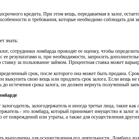
осрочного кредита. При этом вещь, передаваемая в залог, остаетс
 особенности и требования, которые необходимо соблюдать для з
ет знать:
алог, сотрудники ломбарда проводят ее оценку, чтобы определить
с ее результатами и, при необходимости, запросить дополните
тавку за пользование займом. Процентная ставка может варьиро
ределенный срок, после которого она может быть продана. Срок 
ен выкупить свою вещь или продлить срок залога. Если вещь не 
 до истечения срока залога, он должен вернуть полученный заем
ломбарде
залогодатель, залогодержатель и иногда третьи лица, такие как
ржатель - это ломбард, который принимает имущество в залог и 
о от повреждений или утраты, а также для осуществления других
ть выполнены для осуществления его деятельности. Ломбард до