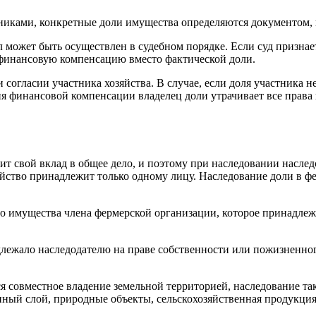
тниками, конкретные доли имущества определяются документом
дел может быть осуществлен в судебном порядке. Если суд приз
 финансовую компенсацию вместо фактической доли.
огласии участника хозяйства. В случае, если доля участника не
ия финансовой компенсации владелец доли утрачивает все права
т свой вклад в общее дело, и поэтому при наследовании наследс
йство принадлежит только одному лицу. Наследование доли в фе
 имущества члена фермерской организации, которое принадлежа
длежало наследодателю на праве собственности или пожизненног
ся совместное владение земельной территорией, наследование та
енный слой, природные объекты, сельскохозяйственная продукци