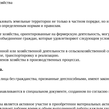
зяйства
зовать земельные территории не только в частном порядке, но 
я определенным нормам и правилам.
е хозяйства, ориентированные на фермерскую деятельность, мог
е объединение граждан, которые удовлетворяют следующим усло
ной или хозяйственной деятельности в сельскохозяйственной 
ие, транспортировку и реализацию.
ленов хозяйства в производственных процессах.
а.
лица без гражданства, признанные дееспособными, имеют закон
анавливаются в специальном документе, созданном по согласию 
ва является активное участие в приобретении материальных акт
авливает рабочее время и объем выполненной работы каждым уч