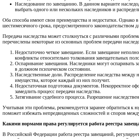
Наследование по завещанию. В данном варианте наследода
выбрать одного или нескольких наследников и распреде
Оба способа имеют свои преимущества и недостатки. Однако в 
шестимесячного срока, предусмотренного законодательством дл
Передача наследства может столкнуться с различными проблем
перечислены некоторые из основных проблем передачи наследс
Недостаточно четкое завещание. Если завещание неполно
конфликты относительно толкования завещательных пол
Оспаривание завещания. Наследники могут оспаривать зав
в должном психическом состоянии.
Наследственные доли. Распределение наследства между н
имущества, которое каждый из них получит.
Недостаточная подготовка документов. Некорректное оф
замедлить процесс передачи наследства.
Затягивание судебного процесса. Разрешение наследстве
Учитывая эти проблемы, рекомендуется заранее обратиться к 
поможет избежать непредвиденных сложностей и споров межд
Какими нормами права регулируется работа реестра завещ
В Российской Федерации работа реестра завещаний, регулируе