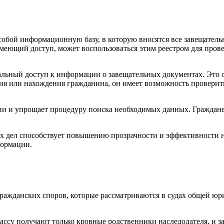
собой информационную базу, в которую вносятся все завещатель
меющий доступ, может воспользоваться этим реестром для пров
альный доступ к информации о завещательных документах. Это о
ия или нахождения гражданина, он имеет возможность проверит
ии и упрощает процедуру поиска необходимых данных. Граждане 
ых дел способствует повышению прозрачности и эффективности 
формации.
 гражданских споров, которые рассматриваются в судах общей юр
ассу получают только кровные родственники наследодателя, и з