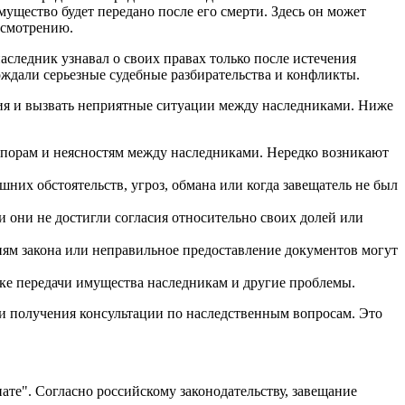
мущество будет передано после его смерти. Здесь он может
усмотрению.
аследник узнавал о своих правах только после истечения
ождали серьезные судебные разбирательства и конфликты.
ния и вызвать неприятные ситуации между наследниками. Ниже
 спорам и неясностям между наследниками. Нередко возникают
них обстоятельств, угроз, обмана или когда завещатель не был
 они не достигли согласия относительно своих долей или
иям закона или неправильное предоставление документов могут
жке передачи имущества наследникам и другие проблемы.
ли получения консультации по наследственным вопросам. Это
те". Согласно российскому законодательству, завещание