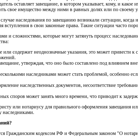
тель оставляет завещание, в котором указывает, кому, и какое и
лить свое имущество между ними в равных долях или по своему 
случае наследования по завещанию возникали ситуации, когда н
я вступления в свои законные права. Такие ситуации часто пор
ами и сложностями, которые могут затянуть процесс наследова
тва:
е или содержит неоднозначные указания, это может привести к
ожений.
ещание, утверждая, что оно было составлено под влиянием внеш
есколькими наследниками может стать проблемой, особенно если
ормление наследственных документов, несоответствие требован
нных споров может занять много времени, что приводит к задер
юристу или нотариусу для правильного оформления завещания и
у наследниками.
аний?
тся Гражданским кодексом РФ и Федеральным законом "О нотариа