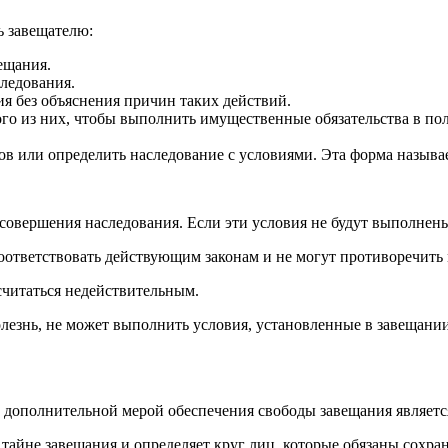
ь завещателю:
ещания.
следования.
я без объяснения причин таких действий.
ого из них, чтобы выполнить имущественные обязательства в пол
ов или определить наследование с условиями. Эта форма называ
 совершения наследования. Если эти условия не будут выполнен
соответствовать действующим законам и не могут противоречит
считаться недействительным.
лезнь, не может выполнить условия, установленные в завещании,
 дополнительной мерой обеспечения свободы завещания являетс
 тайне завещания и определяет круг лиц, которые обязаны сохр