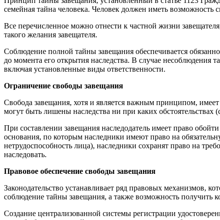
Принцип тайны завещания, установленный в статье 1123 Гражд
семейная тайна человека. Человек должен иметь возможность 
Все перечисленное можно отнести к частной жизни завещателя
такого желания завещателя.
Соблюдение полной тайны завещания обеспечивается обязаннос
до момента его открытия наследства. В случае несоблюдения т
включая установленные виды ответственности.
Ограничение свободы завещания
Свобода завещания, хотя и является важным принципом, имеет 
могут быть лишены наследства ни при каких обстоятельствах (
При составлении завещания наследодатель имеет право обойти 
основания, по которым наследники имеют право на обязательн
нетрудоспособность лица), наследники сохранят право на треб
наследовать.
Правовое обеспечение свободы завещания
Законодательство устанавливает ряд правовых механизмов, ко
соблюдение тайны завещания, а также возможность получить к
Создание централизованной системы регистрации удостоверенн