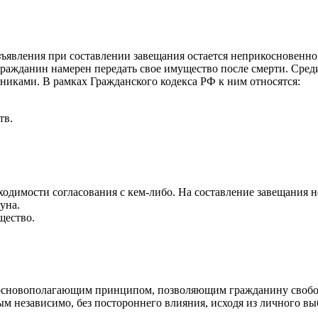
явления при составлении завещания остается неприкосновенной 
ражданин намерен передать свое имущество после смерти. Среди
едниками. В рамках Гражданского кодекса РФ к ним относятся:
тв.
одимости согласования с кем-либо. На составление завещания не
уна.
щество.
я основополагающим принципом, позволяющим гражданину свобо
м независимо, без постороннего влияния, исходя из личного вы