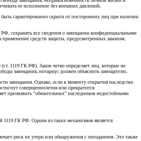
к свобода завещания, неприкосновенность личной жизни и
ечивать ее исполнение без внешних давлений.
а быть гарантированно скрыта от посторонних лиц при наличии
а РФ, сохранять все сведения о завещании конфиденциальными
на применение средств защиты, предусмотренных законом,
ст. 1119 ГК РФ). Закон четко определяет лиц, которые не
вободы завещания, нотариус должен объяснить завещателю.
ости завещания. Однако, если к моменту открытия наследства
остигнут совершеннолетия или прекратится
оляет признавать "обязательных" наследников недостойными
й 1119 ГК РФ. Одним из таких механизмов является
ючает риск их утери или обнаружения с опозданием. Это также