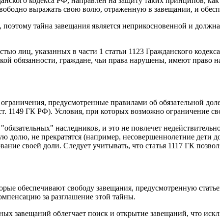
анского кодекса РФ, направлен на защиту таких принципов, ка
свободно выражать свою волю, отраженную в завещании, и обесп
, поэтому тайна завещания является неприкосновенной и должн
тью лиц, указанных в части 1 статьи 1123 Гражданского кодекс
акой обязанности, граждане, чьи права нарушены, имеют право 
ограничения, предусмотренные правилами об обязательной доле (
ст. 1149 ГК РФ). Условия, при которых возможно ограничение с
"обязательных" наследников, и это не повлечет недействительн
ую долю, не прекратятся (например, несовершеннолетние дети д
ование своей доли. Следует учитывать, что статья 1117 ГК позв
торые обеспечивают свободу завещания, предусмотренную статье
омпенсацию за разглашение этой тайны.
ых завещаний облегчает поиск и открытие завещаний, что искл