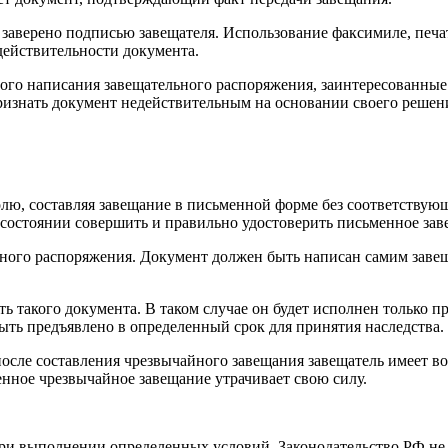
 заверено подписью завещателя. Использование факсимиле, пе
действительности документа.
го написания завещательного распоряжения, заинтересованные 
признать документ недействительным на основании своего решен
ю, составляя завещание в письменной форме без соответствующ
 состоянии совершить и правильно удостоверить письменное зав
ьного распоряжения. Документ должен быть написан самим завещ
 такого документа. В таком случае он будет исполнен только при
ть предъявлено в определенный срок для принятия наследства.
после составления чрезвычайного завещания завещатель имеет в
вленное чрезвычайное завещание утрачивает свою силу.
и выполнении определенных условий. Законодательство РФ не о