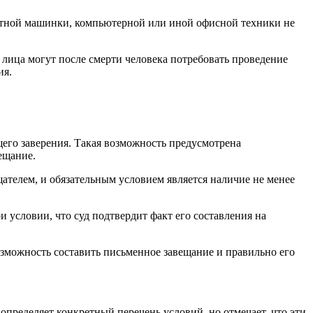
чатной машинки, компьютерной или иной офисной техники не
лица могут после смерти человека потребовать проведение
ия.
его заверения. Такая возможность предусмотрена
ещание.
ателем, и обязательным условием является наличие не менее
 условии, что суд подтвердит факт его составления на
озможность составить письменное завещание и правильно его
пределяет конкретный перечень условий, но отмечает, что эти