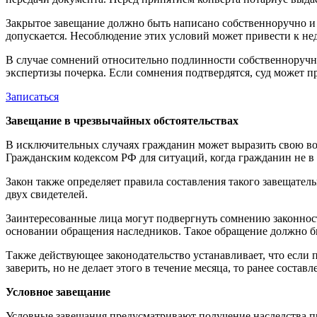
Закрытое завещание должно быть написано собственноручно и
допускается. Несоблюдение этих условий может привести к не
В случае сомнений относительно подлинности собственноручно
экспертизы почерка. Если сомнения подтвердятся, суд может 
Записаться
Завещание в чрезвычайных обстоятельствах
В исключительных случаях гражданин может выразить свою вол
Гражданским кодексом РФ для ситуаций, когда гражданин не в
Закон также определяет правила составления такого завещател
двух свидетелей.
Заинтересованные лица могут подвергнуть сомнению законность
основании обращения наследников. Такое обращение должно бы
Также действующее законодательство устанавливает, что если 
заверить, но не делает этого в течение месяца, то ранее соста
Условное завещание
Условные завещания предусматривают получение наследства пр