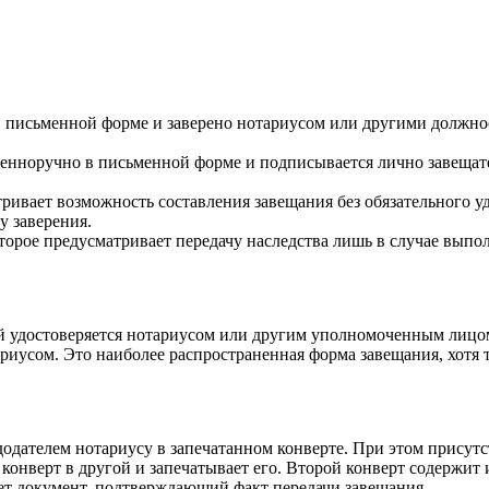
 в письменной форме и заверено нотариусом или другими должн
твенноручно в письменной форме и подписывается лично завещат
ивает возможность составления завещания без обязательного уд
у заверения.
оторое предусматривает передачу наследства лишь в случае вып
й удостоверяется нотариусом или другим уполномоченным лицом.
риусом. Это наиболее распространенная форма завещания, хотя
одателем нотариусу в запечатанном конверте. При этом присутс
конверт в другой и запечатывает его. Второй конверт содержит 
ет документ, подтверждающий факт передачи завещания.