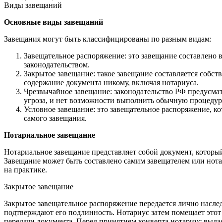
Виды завещаний
Основные виды завещаний
Завещания могут быть классифицированы по разным видам:
Завещательное распоряжение: это завещание составлено
законодательством.
Закрытое завещание: такое завещание составляется собс
содержание документа никому, включая нотариуса.
Чрезвычайное завещание: законодательство РФ предусматр
угроза, и нет возможности выполнить обычную процедур
Условное завещание: это завещательное распоряжение, к
самого завещания.
Нотариальное завещание
Нотариальное завещание представляет собой документ, которы
Завещание может быть составлено самим завещателем или нота
на практике.
Закрытое завещание
Закрытое завещательное распоряжение передается лично наслед
подтверждают его подлинность. Нотариус затем помещает этот 
передачи документа. Перед принятием конверта нотариус выда