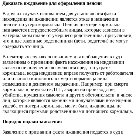
Доказать иждивение для оформления пенсии
В других случаях основанием для установления факта
нахождения на иждивении является отказ в назначении
пенсии по утери кормильца. Пенсия по утере кормильца
назначается нетрудоспособным лицам, которые зависели в
материальном плане от умершего родственника, при условии,
что иные законные родственники (дети, родители) не могут
содержать это лицо.
В некоторых случаях основанием для о обращения в суд с
заявлением о признании факта нахождения на иждивении
является не получение возмещения вреда по утрате
кормильца, когда иждивенец вправе получить от работодателя
или от иного виновного в смерти кормильца лица
возмещение в денежном выражении. Например, при смерти
кормильца в результате ДТП, аварии на производстве,
убийства, крушения самолета и других обстоятельств, в числе
лиц, которые являются законными получателями возмещения
ущерба от потери кормильца, могут быть иждивенцы, не
являющиеся прямыми родственниками погибшего кормильца.
Порядок подачи заявления
Заявление о признании факта иждивения подается в суд в