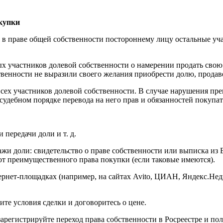
покупки
и в праве общей собственности постороннему лицу остальные у
х участников долевой собственности о намерении продать свою 
твенности не выразили своего желания приобрести долю, прода
сех участников долевой собственности. В случае нарушения пр
 судебном порядке перевода на него прав и обязанностей покупат
 передачи доли и т. д.
ажи доли: свидетельство о праве собственности или выписка из 
 от преимущественного права покупки (если таковые имеются).
нет-площадках (например, на сайтах Avito, ЦИАН, Яндекс.Недв
те условия сделки и договоритесь о цене.
регистрируйте переход права собственности в Росреестре и пол