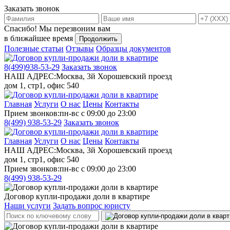
Заказать звонок
Спасибо!
Мы перезвоним вам
в ближайшее время
Продолжить
Полезные статьи
Отзывы
Образцы документов
8(499)
938-53-29
Заказать звонок
НАШ АДРЕС:
Москва, 3й Хорошевский проезд
дом 1, стр1, офис 540
Главная
Услуги
О нас
Цены
Контакты
Прием звонков:
пн-вс с 09:00 до 23:00
8(499)
938-53-29
Заказать звонок
Главная
Услуги
О нас
Цены
Контакты
НАШ АДРЕС:
Москва, 3й Хорошевский проезд
дом 1, стр1, офис 540
Прием звонков:
пн-вс с 09:00 до 23:00
8(499)
938-53-29
Договор купли-продажи доли в квартире
Наши услуги
Задать вопрос юристу