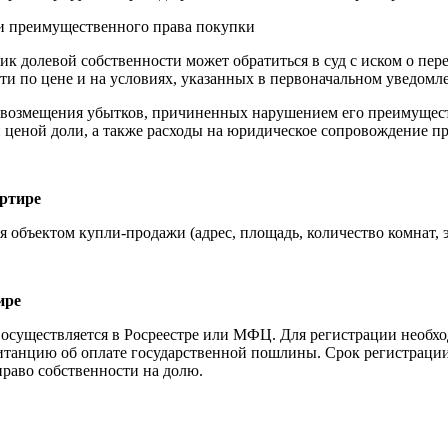
ии преимущественного права покупки
 долевой собственности может обратиться в суд с иском о пере
ти по цене и на условиях, указанных в первоначальном уведомл
ть возмещения убытков, причиненных нарушением его преимущес
 ценой доли, а также расходы на юридическое сопровождение пр
артире
я объектом купли-продажи (адрес, площадь, количество комнат, э
ире
е осуществляется в Росреестре или МФЦ. Для регистрации необх
танцию об оплате государственной пошлины. Срок регистрации 
раво собственности на долю.