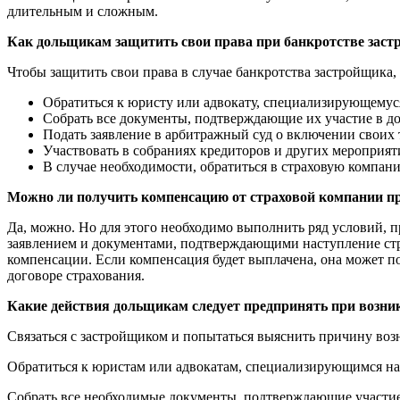
длительным и сложным.
Как дольщикам защитить свои права при банкротстве зас
Чтобы защитить свои права в случае банкротства застройщика,
Обратиться к юристу или адвокату, специализирующемуся
Собрать все документы, подтверждающие их участие в дол
Подать заявление в арбитражный суд о включении своих 
Участвовать в собраниях кредиторов и других мероприят
В случае необходимости, обратиться в страховую компан
Можно ли получить компенсацию от страховой компании п
Да, можно. Но для этого необходимо выполнить ряд условий, п
заявлением и документами, подтверждающими наступление стра
компенсации. Если компенсация будет выплачена, она может по
договоре страхования.
Какие действия дольщикам следует предпринять при возн
Связаться с застройщиком и попытаться выяснить причину во
Обратиться к юристам или адвокатам, специализирующимся на
Собрать все необходимые документы, подтверждающие участие 