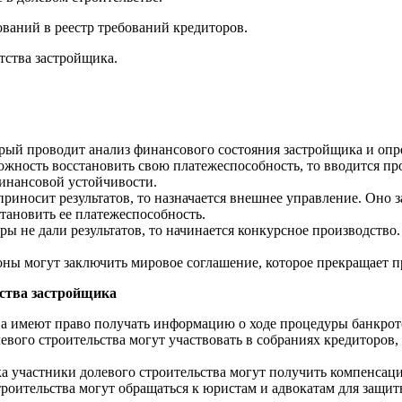
ований в реестр требований кредиторов.
тства застройщика.
й проводит анализ финансового состояния застройщика и опред
ожность восстановить свою платежеспособность, то вводится пр
финансовой устойчивости.
риносит результатов, то назначается внешнее управление. Оно 
ановить ее платежеспособность.
ы не дали результатов, то начинается конкурсное производств
ны могут заключить мировое соглашение, которое прекращает пр
отства застройщика
а имеют право получать информацию о ходе процедуры банкрот
левого строительства могут участвовать в собраниях кредиторов
а участники долевого строительства могут получить компенсаци
роительства могут обращаться к юристам и адвокатам для защит