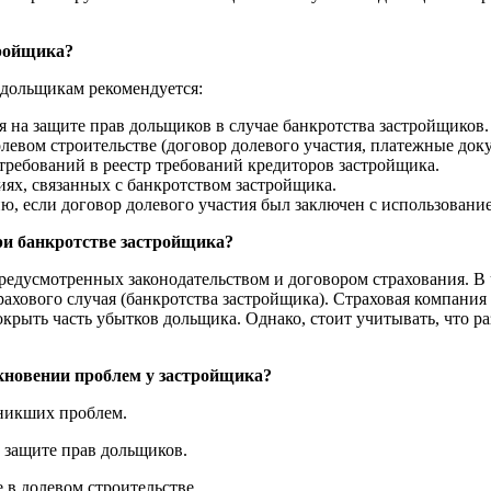
тройщика?
 дольщикам рекомендуется:
 на защите прав дольщиков в случае банкротства застройщиков.
евом строительстве (договор долевого участия, платежные докум
требований в реестр требований кредиторов застройщика.
иях, связанных с банкротством застройщика.
ию, если договор долевого участия был заключен с использовани
ри банкротстве застройщика?
редусмотренных законодательством и договором страхования. В 
хового случая (банкротства застройщика). Страховая компания 
крыть часть убытков дольщика. Однако, стоит учитывать, что р
икновении проблем у застройщика?
зникших проблем.
 защите прав дольщиков.
в долевом строительстве.