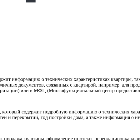
ержит информацию о технических характеристиках квартиры, так
зличных документов, связанных с квартирой, например, для про
аризации) или в МФЦ (Многофункциональный центр предоставле
т, который содержит подробную информацию о технических хара
стен и перекрытий, год постройки дома, а также информация о
ак продажа квартиры, оформление ипотеки, перепланировка квар