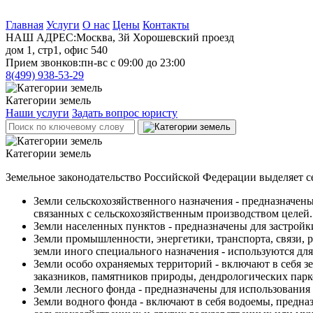
Главная
Услуги
О нас
Цены
Контакты
НАШ АДРЕС:
Москва, 3й Хорошевский проезд
дом 1, стр1, офис 540
Прием звонков:
пн-вс с 09:00 до 23:00
8(499)
938-53-29
Категории земель
Наши услуги
Задать вопрос юристу
Категории земель
Земельное законодательство Российской Федерации выделяет се
Земли сельскохозяйственного назначения - предназначен
связанных с сельскохозяйственным производством целей.
Земли населенных пунктов - предназначены для застройки
Земли промышленности, энергетики, транспорта, связи, 
земли иного специального назначения - используются для
Земли особо охраняемых территорий - включают в себя 
заказников, памятников природы, дендрологических парк
Земли лесного фонда - предназначены для использования 
Земли водного фонда - включают в себя водоемы, предна