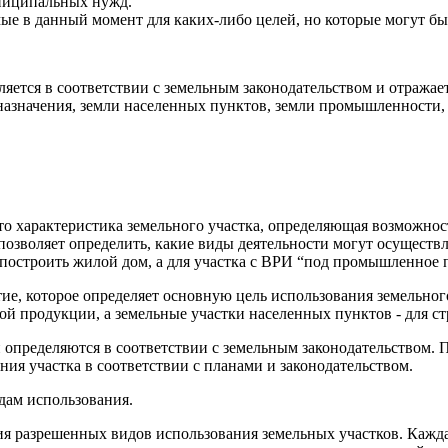
униципальных нужд.
емые в данный момент для каких-либо целей, но которые могут б
еляется в соответствии с земельным законодательством и отражае
 назначения, земли населенных пунктов, земли промышленности,
то характеристика земельного участка, определяющая возможнос
 позволяет определить, какие виды деятельности могут осуществл
строить жилой дом, а для участка с ВРИ “под промышленное пр
ятие, которое определяет основную цель использования земельног
ой продукции, а земельные участки населенных пунктов - для с
 определяются в соответствии с земельным законодательством. 
ния участка в соответствии с планами и законодательством.
идам использования.
ия разрешенных видов использования земельных участков. Кажда