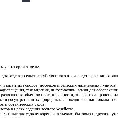
мь категорий земель:
ы для ведения сельскохозяйственного производства, создания з
 и развития городов, поселков и сельских населенных пунктов.
радиовещания, телевидения, информатики, земли для обеспечения
 размещения объектов промышленности, энергетики, транспорта 
земли государственных природных заповедников, национальных 
ов и ботанических садов.
лесов в целях ведения лесного хозяйства.
значенные для удовлетворения питьевых, бытовых и других нужд