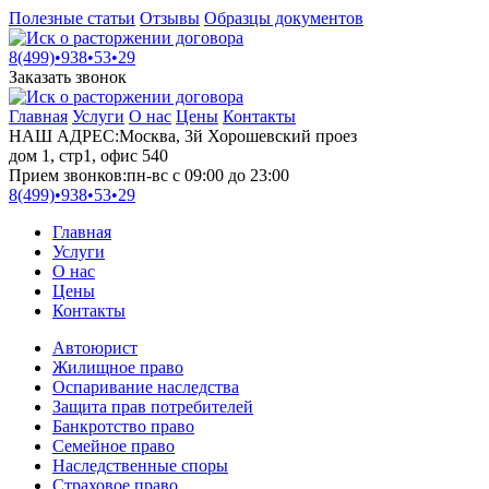
Полезные статьи
Отзывы
Образцы документов
8(499)•
938•53•29
Заказать звонок
Главная
Услуги
О нас
Цены
Контакты
НАШ АДРЕС:
Москва, 3й Хорошевский проез
дом 1, стр1, офис 540
Прием звонков:
пн-вс с 09:00 до 23:00
8(499)•
938•53•29
Главная
Услуги
О нас
Цены
Контакты
Автоюрист
Жилищное право
Оспаривание наследства
Защита прав потребителей
Банкротство право
Семейное право
Наследственные споры
Страховое право