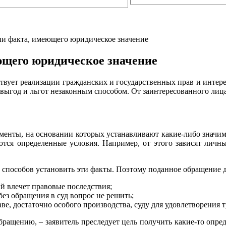
ии факта, имеющего юридическое значение
ющего юридическое значение
твует реализации гражданских и государственных прав и интер
ыгод и льгот незаконным способом. От заинтересованного лица 
енты, на основании которых устанавливают какие-либо значимые
аются определенные условия. Например, от этого зависят личн
гих способов установить эти факты. Поэтому поданное обращение 
й влечет правовые последствия;
без обращения в суд вопрос не решить;
аве, достаточно особого производства, суду для удовлетворения 
бращению, – заявитель преследует цель получить какие-то опре