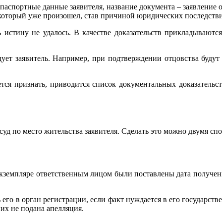
 паспортные данные заявителя, название документа – заявление
т, который уже произошел, став причиной юридических последств
ть истину не удалось. В качестве доказательств прикладывают
дует заявитель. Например, при подтверждении отцовства будут
ется признать, приводится список документальных доказательст
суд по место жительства заявителя. Сделать это можно двумя сп
кземпляре ответственным лицом были поставлены дата получения
его в орган регистрации, если факт нуждается в его государств
них не подана апелляция.