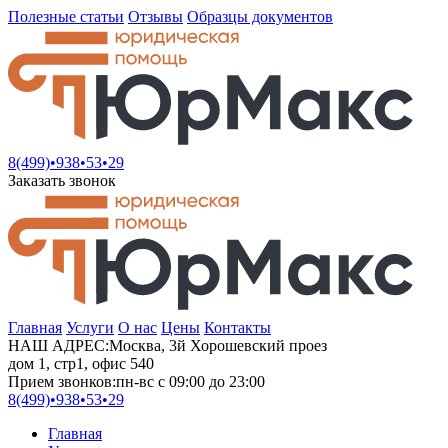
Полезные статьи
Отзывы
Образцы документов
8(499)•
938•53•29
Заказать звонок
Главная
Услуги
О нас
Цены
Контакты
НАШ АДРЕС:
Москва, 3й Хорошевский проез
дом 1, стр1, офис 540
Прием звонков:
пн-вс с 09:00 до 23:00
8(499)•
938•53•29
Главная