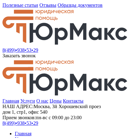
Полезные статьи
Отзывы
Образцы документов
8(499)•
938•53•29
Заказать звонок
Главная
Услуги
О нас
Цены
Контакты
НАШ АДРЕС:
Москва, 3й Хорошевский проез
дом 1, стр1, офис 540
Прием звонков:
пн-вс с 09:00 до 23:00
8(499)•
938•53•29
Главная