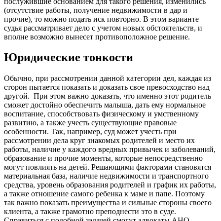
послужившие основанием для такого решения, изменились
(отсутствие работы, получение недвижимости в дар и
прочие), то можно подать иск повторно. В этом варианте
судья рассматривает дело с учетом новых обстоятельств, и
вполне возможно вынесет противоположное решение.
Юридические тонкости
Обычно, при рассмотрении данной категории дел, каждая из
сторон пытается показать и доказать свое превосходство над
другой. При этом важно доказать, что именно этот родитель
сможет достойно обеспечить малыша, дать ему нормальное
воспитание, способствовать физическому и умственному
развитию, а также учесть существующие правовые
особенности. Так, например, суд может учесть при
рассмотрении дела круг знакомых родителей и место их
работы, наличие у каждого вредных привычек и заболеваний,
образование и прочие моменты, которые непосредственно
могут повлиять на детей. Решающими факторами становятся
материальная база, наличие недвижимости и транспортного
средства, уровень образования родителей и график их работы,
а также отношение самого ребенка к маме и папе. Поэтому
так важно показать преимущества и сильные стороны своего
клиента, а также грамотно преподнести это в суде.
Справиться с подобной задачей смогут адвокаты АНО,