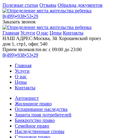
Полезные статьи
Отзывы
Образцы документов
8(499)•
938•53•29
Заказать звонок
Главная
Услуги
О нас
Цены
Контакты
НАШ АДРЕС:
Москва, 3й Хорошевский проез
дом 1, стр1, офис 540
Прием звонков:
пн-вс с 09:00 до 23:00
8(499)•
938•53•29
Главная
Услуги
О нас
Цены
Контакты
Автоюрист
Жилищное право
Оспаривание наследства
Защита прав потребителей
Банкротство право
Семейное право
Наследственные споры
Страховое право