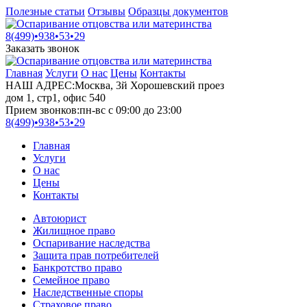
Полезные статьи
Отзывы
Образцы документов
8(499)•
938•53•29
Заказать звонок
Главная
Услуги
О нас
Цены
Контакты
НАШ АДРЕС:
Москва, 3й Хорошевский проез
дом 1, стр1, офис 540
Прием звонков:
пн-вс с 09:00 до 23:00
8(499)•
938•53•29
Главная
Услуги
О нас
Цены
Контакты
Автоюрист
Жилищное право
Оспаривание наследства
Защита прав потребителей
Банкротство право
Семейное право
Наследственные споры
Страховое право