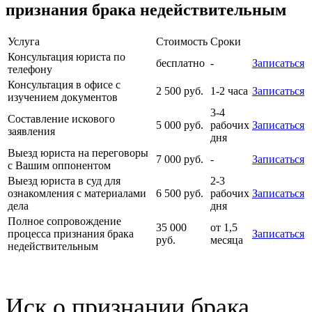
признания брака недействительным
Услуга
Стоимость
Сроки
Консультация юриста по
бесплатно
-
Записаться
телефону
Консультация в офисе с
2 500 руб.
1-2 часа
Записаться
изучением документов
3-4
Составление искового
5 000 руб.
рабочих
Записаться
заявления
дня
Выезд юриста на переговоры
7 000 руб.
-
Записаться
с Вашим оппонентом
Выезд юриста в суд для
2-3
ознакомления с материалами
6 500 руб.
рабочих
Записаться
дела
дня
Полное сопровождение
35 000
от 1,5
процесса признания брака
Записаться
руб.
месяца
недействительным
Иск о признании брака