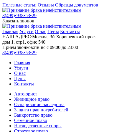
Полезные статьи
Отзывы
Образцы документов
8(499)•
938•53•29
Заказать звонок
Главная
Услуги
О нас
Цены
Контакты
НАШ АДРЕС:
Москва, 3й Хорошевский проез
дом 1, стр1, офис 540
Прием звонков:
пн-вс с 09:00 до 23:00
8(499)•
938•53•29
Главная
Услуги
О нас
Цены
Контакты
Автоюрист
Жилищное право
Оспаривание наследства
Защита прав потребителей
Банкротство право
Семейное право
Наследственные споры
Страховое право