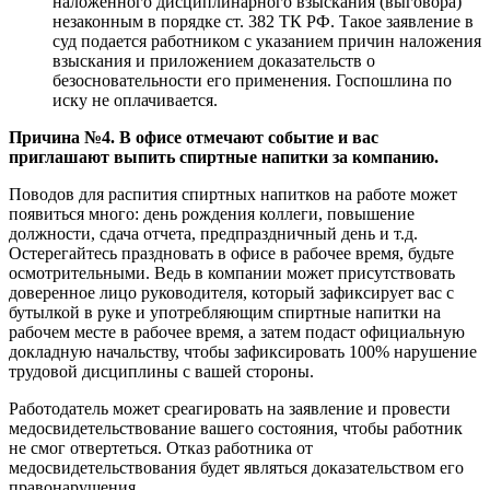
наложенного дисциплинарного взыскания (выговора)
незаконным в порядке ст. 382 ТК РФ. Такое заявление в
суд подается работником с указанием причин наложения
взыскания и приложением доказательств о
безосновательности его применения. Госпошлина по
иску не оплачивается.
Причина №4. В офисе отмечают событие и вас
приглашают выпить спиртные напитки за компанию.
Поводов для распития спиртных напитков на работе может
появиться много: день рождения коллеги, повышение
должности, сдача отчета, предпраздничный день и т.д.
Остерегайтесь праздновать в офисе в рабочее время, будьте
осмотрительными. Ведь в компании может присутствовать
доверенное лицо руководителя, который зафиксирует вас с
бутылкой в руке и употребляющим спиртные напитки на
рабочем месте в рабочее время, а затем подаст официальную
докладную начальству, чтобы зафиксировать 100% нарушение
трудовой дисциплины с вашей стороны.
Работодатель может среагировать на заявление и провести
медосвидетельствование вашего состояния, чтобы работник
не смог отвертеться. Отказ работника от
медосвидетельствования будет являться доказательством его
правонарушения.