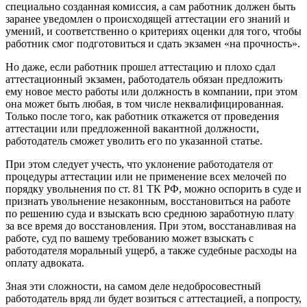
специально созданная комиссия, а сам работник должен быть
заранее уведомлен о происходящей аттестации его знаний и
умений, и соответственно о критериях оценки для того, чтобы
работник смог подготовиться и сдать экзамен «на прочность».
Но даже, если работник прошел аттестацию и плохо сдал
аттестационный экзамен, работодатель обязан предложить
ему новое место работы или должность в компании, при этом
она может быть любая, в том числе неквалифицированная.
Только после того, как работник откажется от проведения
аттестации или предложенной вакантной должности,
работодатель сможет уволить его по указанной статье.
При этом следует учесть, что уклонение работодателя от
процедуры аттестации или не применение всех мелочей по
порядку увольнения по ст. 81 ТК РФ, можно оспорить в суде и
признать увольнение незаконным, восстановиться на работе
по решению суда и взыскать всю среднюю заработную плату
за все время до восстановления. При этом, восстанавливая на
работе, суд по вашему требованию может взыскать с
работодателя моральный ущерб, а также судебные расходы на
оплату адвоката.
Зная эти сложности, на самом деле недобросовестный
работодатель вряд ли будет возиться с аттестацией, а попросту,