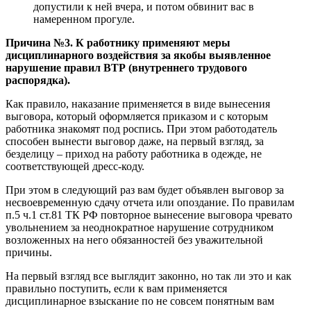
допустили к ней вчера, и потом обвинит вас в
намеренном прогуле.
Причина №3. К работнику применяют меры
дисциплинарного воздействия за якобы выявленное
нарушение правил ВТР (внутреннего трудового
распорядка).
Как правило, наказание применяется в виде вынесения
выговора, который оформляется приказом и с которым
работника знакомят под роспись. При этом работодатель
способен вынести выговор даже, на первый взгляд, за
безделицу – приход на работу работника в одежде, не
соответствующей дресс-коду.
При этом в следующий раз вам будет объявлен выговор за
несвоевременную сдачу отчета или опоздание. По правилам
п.5 ч.1 ст.81 ТК РФ повторное вынесение выговора чревато
увольнением за неоднократное нарушение сотрудником
возложенных на него обязанностей без уважительной
причины.
На первый взгляд все выглядит законно, но так ли это и как
правильно поступить, если к вам применяется
дисциплинарное взыскание по не совсем понятным вам