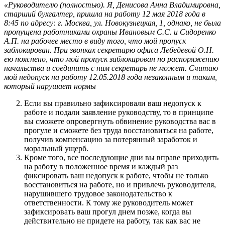
«Руководителю (полностью). Я, Денисова Анна Владимировна,
старший бухгалтер, пришла на работу 12 мая 2018 года в
8:45 по адресу: г. Москва, ул. Новокузнецкая, 1, однако, не была
пропущена работниками охраны Ивановым С.С. и Сидоренко
А.П. на рабочее место в виду того, что мой пропуск
заблокирован. При звонках секретарю офиса Лебедевой О.Н.
ею пояснено, что мой пропуск заблокирован по распоряжению
начальства и соединить с ним секретарь не может. Считаю
мой недопуск на работу 12.05.2018 года незаконным и таким,
который нарушает нормы
Если вы правильно зафиксировали ваш недопуск к
работе и подали заявление руководству, то в принципе
вы сможете опровергнуть обвинение руководства вас в
прогуле и сможете без труда восстановиться на работе,
получив компенсацию за потерянный заработок и
моральный ущерб.
Кроме того, все последующие дни вы вправе приходить
на работу в положенное время и каждый раз
фиксировать ваш недопуск к работе, чтобы не только
восстановиться на работе, но и привлечь руководителя,
нарушившего трудовое законодательство к
ответственности. К тому же руководитель может
зафиксировать ваш прогул днем позже, когда вы
действительно не придете на работу, так как вас не