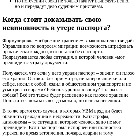
По истечении срока не только начнут начислять пеню,
но и передадут дело судебным приставам.
Когда стоит доказывать свою
невиновность в утере паспорта?
Формулировка «небрежное хранение» в законодательстве даёт
Управлению по вопросам миграции возможность штрафовать
практически каждого, кто остался без паспорта.
Подразумевается любая ситуация, в которой человек «мог
предвидеть» утрату документа.
Получается, что если у него украли паспорт – значит, он плохо
его хранил. Оставил без присмотра, не запер в ящичке или
сейфе, носил с собой, ездил в общественном транспорте и не
усмотрел за ворами? Ребёнок уронил в ванну? Погрызла
собака? Всё это также будет расценено как плохое хранение.
Попытаться доказать всегда можно, но шансы невелики.
В то же время есть случаи, в которых УВМ вряд ли будет
обвинять гражданина в небрежности. Катастрофы,
катаклизмы – те ситуации, которые человек явно не мог
предвидеть. Если паспорт был испорчен или полностью
утрачен во время затопления, пожара, аварии и тому